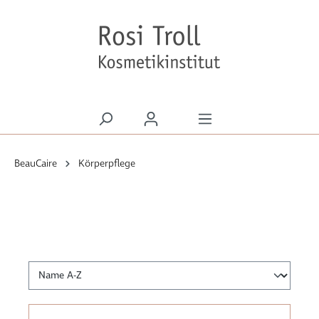
alt springen
BeauCaire
Körperpflege