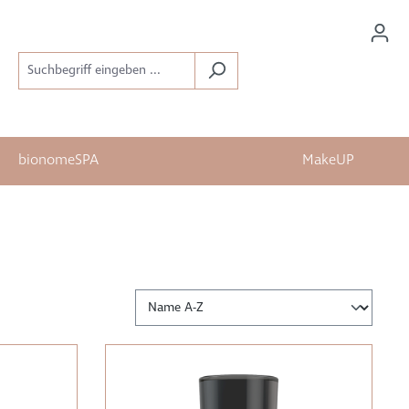
bionomeSPA
MakeUP