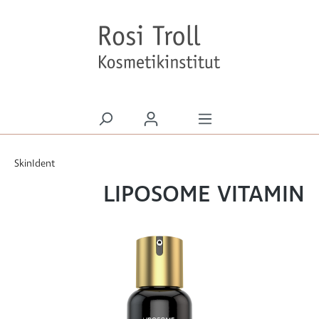
alt springen
SkinIdent
LIPOSOME VITAMIN